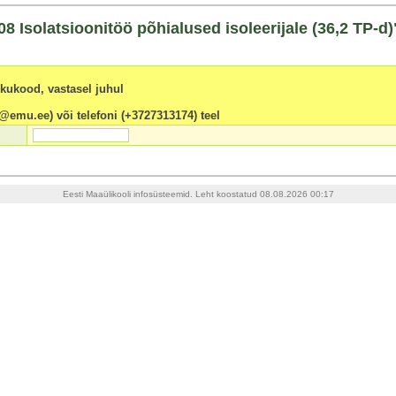
Isolatsioonitöö põhialused isoleerijale (36,2 TP-d)"
sikukood, vastasel juhul
@emu.ee) või telefoni (+3727313174) teel
Eesti Maaülikooli infosüsteemid. Leht koostatud 08.08.2026 00:17