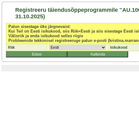
Registreeru täiendusõppeprogrammile "AU.1008 
31.10.2025)
Palun sisestage üks järgnevaist:
Kui Teil on Eesti isikukood, siis Riik=Eesti ja siis sisestage Eesti i
Välisriik ja enda isikukood selles riigis
Probleemide tekkimisel registreeruge palun e-posti (kristina.marran
Riik
Isikukood
Edasi
Katkesta