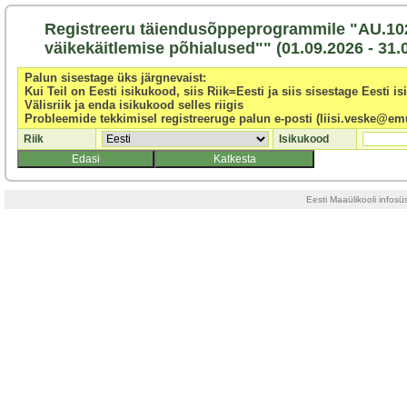
Registreeru täiendusõppeprogrammile "AU.10
väikekäitlemise põhialused"" (01.09.2026 - 31.
Palun sisestage üks järgnevaist:
Kui Teil on Eesti isikukood, siis Riik=Eesti ja siis sisestage Eesti i
Välisriik ja enda isikukood selles riigis
Probleemide tekkimisel registreeruge palun e-posti (liisi.veske@emu
Riik
Isikukood
Edasi
Katkesta
Eesti Maaülikooli infos