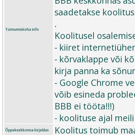
BBB keskkonnas asu
saadetakse koolitus
.
Toimumiskoha info
Koolitusel osalemise
- kiiret internetiühe
- kõrvaklappe või k
kirja panna ka sõn
- Google Chrome veeb
võib esineda proble
BBB ei tööta!!!)
- koolituse ajal mei
Koolitus toimub maa
Õppekeskkonna kirjeldus