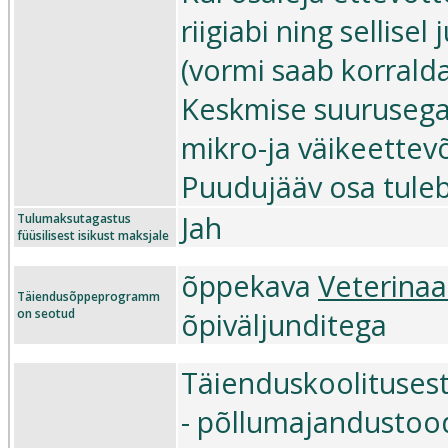
riigiabi ning sellise
(vormi saab korraldaj
Keskmise suurusega 
mikro-ja väikeettevõ
Puudujääv osa tuleb
Jah
Tulumaksutagastus
füüsilisest isikust maksjale
õppekava
Veterinaa
Täiendusõppeprogramm
on seotud
õpiväljunditega
Täienduskoolitusest
- põllumajandustoode