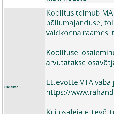
Koolitus toimub MA
põllumajanduse, to
valdkonna raames, t
Koolitusel osalemin
arvutatakse osavõtja
Ettevõtte VTA vaba j
Hinnainfo
https://www.rahandu
Kui osaleja ettevõtte