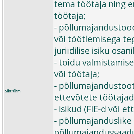
tema töötaja ning era
töötaja;
- põllumajandustoo
või töötlemisega teg
juriidilise isiku osan
- toidu valmistamise 
või töötaja;
- põllumajandustoot
Sihtrühm
ettevõtete töötajad
- isikud (FIE-d või 
- põllumajanduslike 
põllumajandussaadus