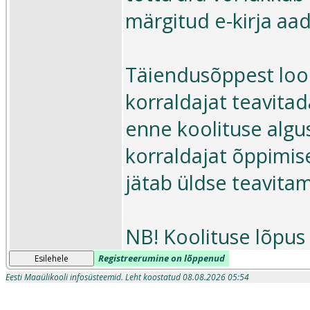
märgitud e-kirja aad
Täiendusõppest loob
korraldajat teavitad
enne koolituse algus
korraldajat õppimis
jätab üldse teavita
NB! Koolituse lõpus 
Registreerumine on lõppenud
Esilehele
Eesti Maaülikooli infosüsteemid. Leht koostatud 08.08.2026 05:54