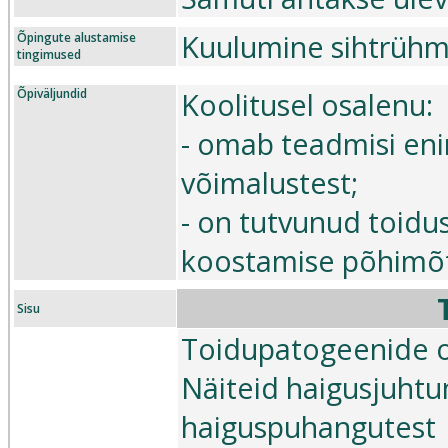
Kuulumine sihtrühm
Õpingute alustamise
tingimused
Õpiväljundid
Koolitusel osalenu:
- omab teadmisi eni
võimalustest;
- on tutvunud toidu
koostamise põhimõ
Sisu
Toidupatogeenide o
Näiteid haigusjuhtu
haiguspuhangutest