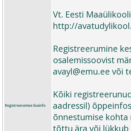
Vt. Eesti Maaülikoo
http://avatudylikoo
Registreerumine kes
osalemissoovist märk
avayl@emu.ee või te
Kõiki registreerunud
aadressil) õppeinfo
Registreerumise lisainfo
õnnestumise kohta ni
tõttu ära või lükkub