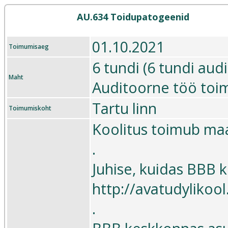
AU.634 Toidupatogeenid
01.10.2021
Toimumisaeg
6 tundi (6 tundi aud
Maht
Auditoorne töö toi
Tartu linn
Toimumiskoht
Koolitus toimub maa
.
Juhise, kuidas BBB k
http://avatudyliko
.