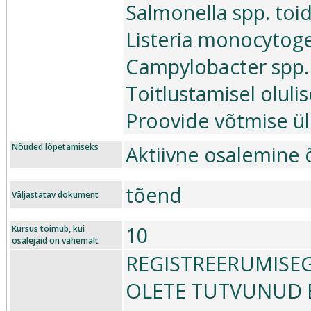
Salmonella spp. to
Listeria monocytog
Campylobacter spp.
Toitlustamisel olul
Proovide võtmise ü
Nõuded lõpetamiseks
Aktiivne osalemine
tõend
Väljastatav dokument
10
Kursus toimub, kui
osalejaid on vähemalt
REGISTREERUMISEG
OLETE TUTVUNUD E