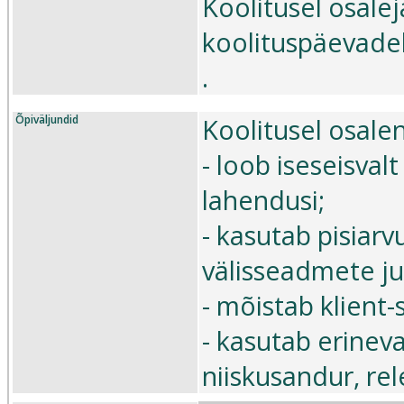
Koolitusel osalej
koolituspäevadel
.
Õpiväljundid
Koolitusel osale
- loob iseseisvalt
lahendusi;
- kasutab pisiar
välisseadmete j
- mõistab klient-
- kasutab erineva
niiskusandur, rel