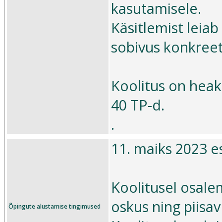
kasutamisele.
Käsitlemist leia
sobivus konkreet
Koolitus on heak
40 TP-d.
.
11. maiks 2023 es
Koolitusel osale
oskus ning piisa
Õpingute alustamise tingimused