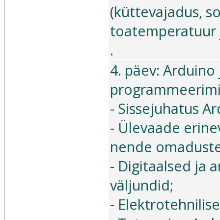
(küttevajadus, s
toatemperatuur 
.
4. päev: Arduino
programmeerimin
- Sissejuhatus A
- Ülevaade erine
nende omaduste
- Digitaalsed ja 
väljundid;
- Elektrotehnilis