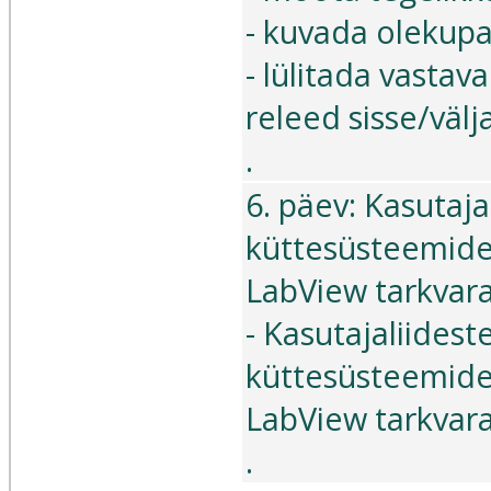
- kuvada olekupa
- lülitada vastav
releed sisse/välja
.
6. päev: Kasutaja
küttesüsteemide
LabView tarkvara
- Kasutajaliidest
küttesüsteemide
LabView tarkvara 
.