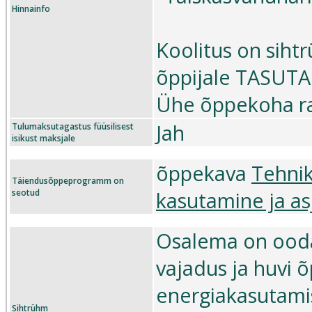
Hinnainfo
Koolitus on siht
õppijale TASUTA
Ühe õppekoha rah
Jah
Tulumaksutagastus füüsilisest
isikust maksjale
õppekava
Tehnik
Täiendusõppeprogramm on
seotud
kasutamine ja as
Osalema on oodat
vajadus ja huvi 
energiakasutami
Sihtrühm