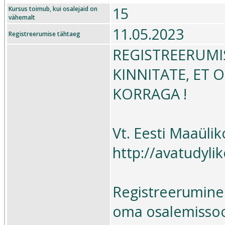
15
Kursus toimub, kui osalejaid on
vähemalt
11.05.2023
Registreerumise tähtaeg
REGISTREERUMI
KINNITATE, ET
KORRAGA !
Vt. Eesti Maaüli
http://avatudyl
Registreerumine 
oma osalemissoov