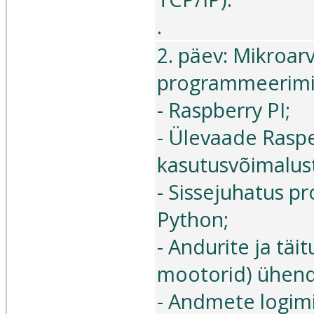
.
2. päev: Mikroarv
programmeerimi
- Raspberry PI;
- Ülevaade Raspe
kasutusvõimalust
- Sissejuhatus 
Python;
- Andurite ja täit
mootorid) ühen
- Andmete logimin