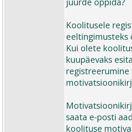
juurde õppida?
Koolitusele regi
eeltingimusteks
Kui olete koolit
kuupäevaks esita
registreerumine
motivatsioonikir
Motivatsioonikir
saata e-posti aa
koolituse motivat