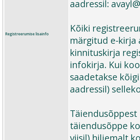
aadressil: avayl
Kõiki registreer
Registreerumise lisainfo
märgitud e-kirja
kinnituskirja re
infokirja. Kui koo
saadetakse kõigi
aadressil) sellek
Täiendusõppest l
täiendusõppe kor
viisil) hiljemal