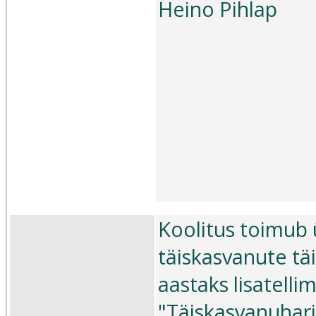
Heino Pihlap
Koolitus toimub 
täiskasvanute täi
aastaks lisatell
"Täiskasvanuhar