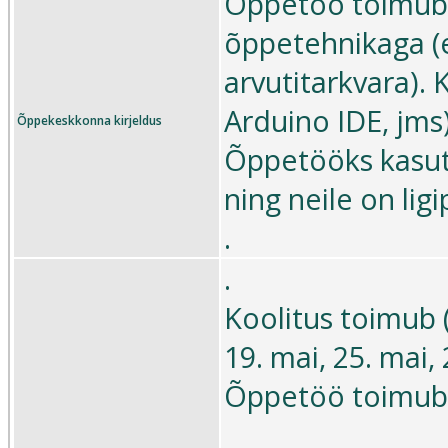
Õppetöö toimub õ
õppetehnikaga (es
arvutitarkvara). 
Arduino IDE, jms)
Õppekeskkonna kirjeldus
Õppetööks kasut
ning neile on ligi
.
.
Koolitus toimub 
19. mai, 25. mai, 2
Õppetöö toimub k