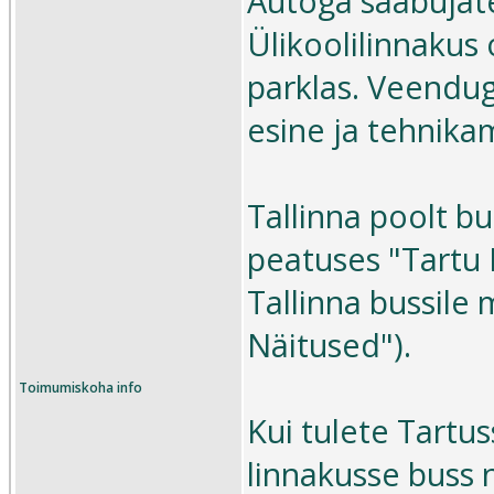
Autoga saabujate
Ülikoolilinnakus
parklas. Veendug
esine ja tehnikam
Tallinna poolt b
peatuses "Tartu 
Tallinna bussile 
Näitused").
Toimumiskoha info
Kui tulete Tartu
linnakusse buss 