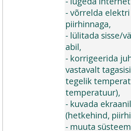
- lugeda internet
- võrrelda elekt
piirhinnaga,
- lülitada sisse/v
abil,
- korrigeerida ju
vastavalt tagasis
tegelik temperat
temperatuur),
- kuvada ekraani
(hetkehind, piir
- muuta süsteem