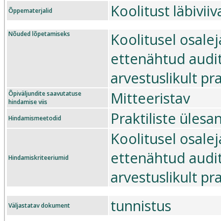
Koolitust läbivi
Õppematerjalid
Nõuded lõpetamiseks
Koolitusel osale
ettenähtud audit
arvestuslikult p
Mitteeristav
Õpiväljundite saavutatuse
hindamise viis
Praktiliste üles
Hindamismeetodid
Koolitusel osale
ettenähtud audit
Hindamiskriteeriumid
arvestuslikult p
tunnistus
Väljastatav dokument