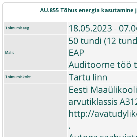
AU.855 Tõhus energia kasutamine ja
18.05.2023 - 07.
Toimumisaeg
50 tundi (12 tund
EAP
Maht
Auditoorne töö 
Tartu linn
Toimumiskoht
Eesti Maaülikool
arvutiklassis A31
http://avatudyli
.