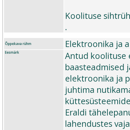
Koolituse sihtrü
.
Elektroonika ja 
Õppekava rühm
Eesmärk
Antud koolituse 
baasteadmised ja
elektroonika ja 
juhtima nutikama
küttesüsteemide
Eraldi tähelepan
lahendustes vajal