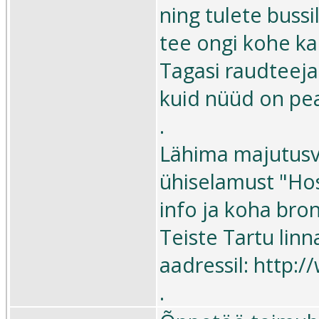
ning tulete buss
tee ongi kohe ka
Tagasi raudteeja
kuid nüüd on pea
.
Lähima majutusvõ
ühiselamust "Ho
info ja koha bro
Teiste Tartu lin
aadressil: http:
.