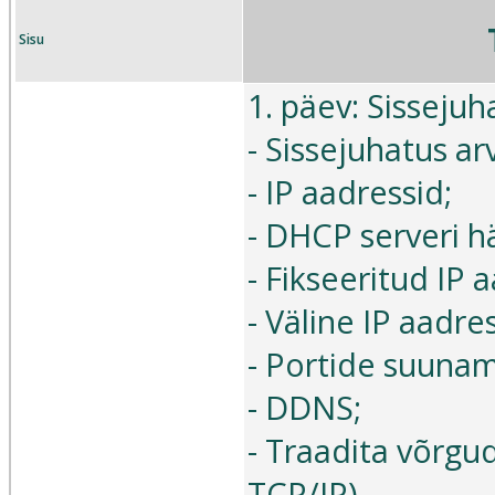
Sisu
1. päev: Sisseju
- Sissejuhatus a
- IP aadressid;
- DHCP serveri h
- Fikseeritud IP 
- Väline IP aadres
- Portide suunam
- DDNS;
- Traadita võrgu
TCP/IP).