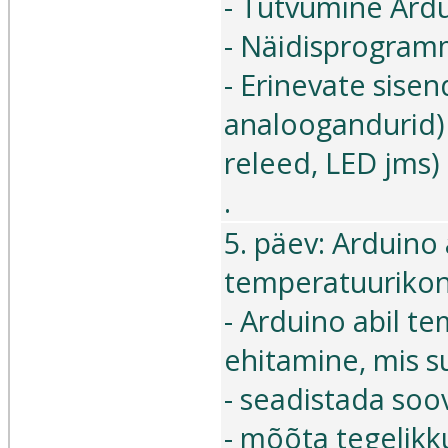
- Tutvumine Ardu
- Näidisprogram
- Erinevate sisen
analoogandurid) 
releed, LED jms
.
5. päev: Arduino 
temperatuurikont
- Arduino abil te
ehitamine, mis s
- seadistada soo
- mõõta tegelikk