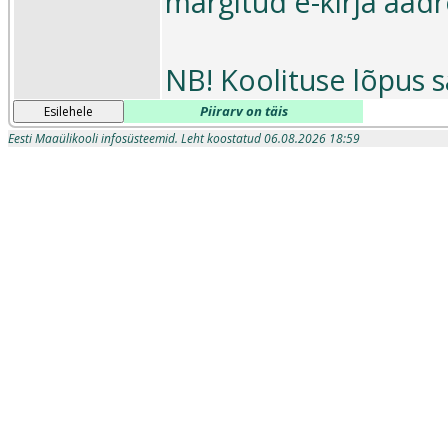
märgitud e-kirja aadr
NB! Koolituse lõpus s
Piirarv on täis
Esilehele
Eesti Maaülikooli infosüsteemid. Leht koostatud 06.08.2026 18:59