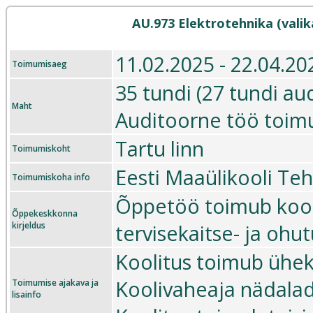
AU.973 Elektrotehnika (vali
11.02.2025 - 22.04.20
Toimumisaeg
35 tundi (27 tundi aud
Maht
Auditoorne töö toim
Tartu linn
Toimumiskoht
Eesti Maaülikooli Teh
Toimumiskoha info
Õppetöö toimub kooli
Õppekeskkonna
kirjeldus
tervisekaitse- ja ohu
Koolitus toimub üheks
Koolivaheaja nädalad
Toimumise ajakava ja
lisainfo