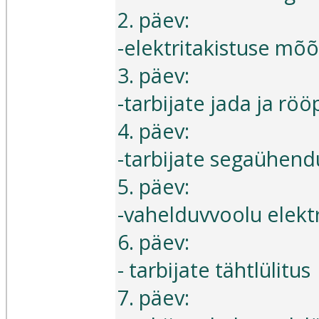
2. päev:
-elektritakistuse mõ
3. päev:
-tarbijate jada ja r
4. päev:
-tarbijate segaühend
5. päev:
-vahelduvvoolu elekt
6. päev:
- tarbijate tähtlülitus
7. päev: