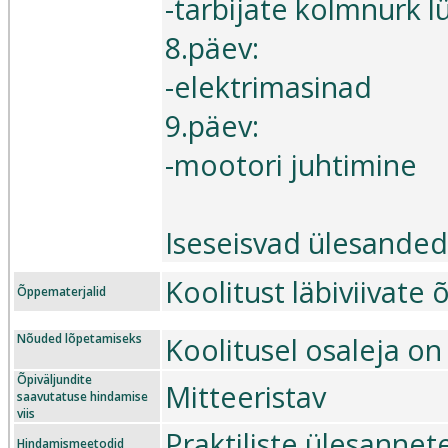
-tarbijate kolmnurk lü
8.päev:
-elektrimasinad
9.päev:
-mootori juhtimine
Iseseisvad ülesanded
Koolitust läbiviivat
Õppematerjalid
Nõuded lõpetamiseks
Koolitusel osaleja on
Õpiväljundite
Mitteeristav
saavutatuse hindamise
viis
Praktiliste ülesanne
Hindamismeetodid