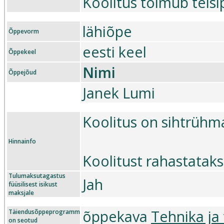
Koolitus toimub teisip
lähiõpe
Õppevorm
eesti keel
Õppekeel
Nimi
Õppejõud
Janek Lumi
Koolitus on sihtrühma
Hinnainfo
Koolitust rahastatak
Tulumaksutagastus
Jah
füüsilisest isikust
maksjale
õppekava
Tehnika ja
Täiendusõppeprogramm
on seotud