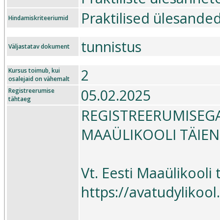
Praktilised ülesande
Hindamiskriteeriumid
tunnistus
Väljastatav dokument
2
Kursus toimub, kui
osalejaid on vähemalt
05.02.2025
Registreerumise
tähtaeg
REGISTREERUMISEGA
MAAÜLIKOOLI TÄIE
Vt. Eesti Maaülikooli
https://avatudyliko