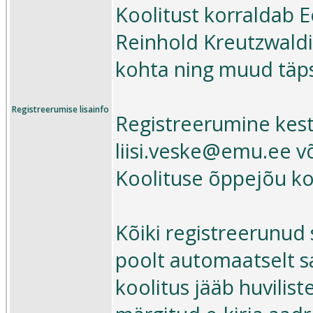
Koolitust korraldab E
Reinhold Kreutzwaldi
kohta ning muud täpsu
Registreerumise lisainfo
Registreerumine kest
liisi.veske@emu.ee võ
Koolituse õppejõu k
Kõiki registreerunud 
poolt automaatselt sa
koolitus jääb huvilist