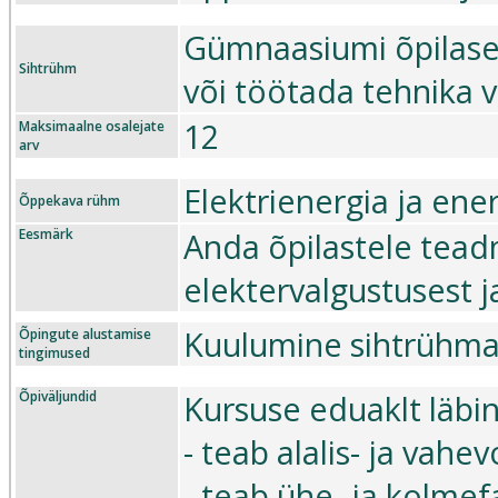
Gümnaasiumi õpilased
Sihtrühm
või töötada tehnika 
12
Maksimaalne osalejate
arv
Elektrienergia ja ene
Õppekava rühm
Eesmärk
Anda õpilastele teadm
elektervalgustusest 
Kuulumine sihtrühma 
Õpingute alustamise
tingimused
Õpiväljundid
Kursuse eduaklt läbin
- teab alalis- ja vahe
- teab ühe- ja kolmef