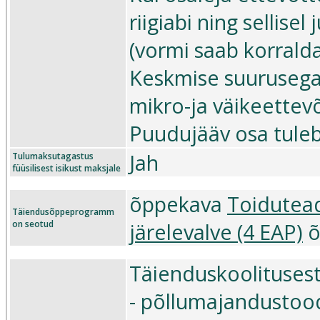
riigiabi ning sellise
(vormi saab korraldaj
Keskmise suurusega 
mikro-ja väikeettevõ
Puudujääv osa tuleb
Jah
Tulumaksutagastus
füüsilisest isikust maksjale
õppekava
Toidutead
Täiendusõppeprogramm
on seotud
järelevalve (4 EAP)
õ
Täienduskoolitusest
- põllumajandustoode