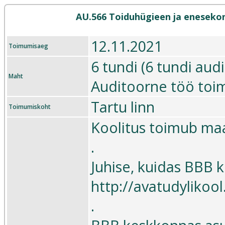
AU.566 Toiduhügieen ja enesekon
12.11.2021
Toimumisaeg
6 tundi (6 tundi aud
Maht
Auditoorne töö toi
Tartu linn
Toimumiskoht
Koolitus toimub maa
.
Juhise, kuidas BBB k
http://avatudyliko
.