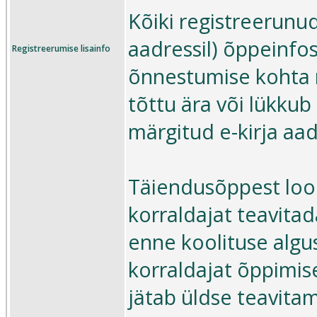
Kõiki registreerunud
aadressil) õppeinfo
Registreerumise lisainfo
õnnestumise kohta ni
tõttu ära või lükkub
märgitud e-kirja aad
Täiendusõppest loob
korraldajat teavitad
enne koolituse algus
korraldajat õppimis
jätab üldse teavita