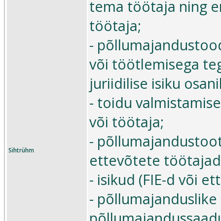
tema töötaja ning era
töötaja;
- põllumajandustoo
või töötlemisega teg
juriidilise isiku osan
- toidu valmistamise 
või töötaja;
- põllumajandustoot
Sihtrühm
ettevõtete töötajad
- isikud (FIE-d või 
- põllumajanduslike 
põllumajandussaadus