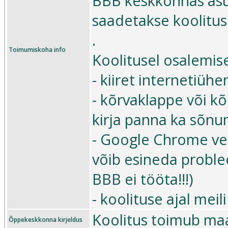
BBB keskkonnas asu
saadetakse koolitus
.
Toimumiskoha info
Koolitusel osalemise
- kiiret internetiühe
- kõrvaklappe või k
kirja panna ka sõn
- Google Chrome veeb
võib esineda proble
BBB ei tööta!!!)
- koolituse ajal mei
Koolitus toimub maa
Õppekeskkonna kirjeldus