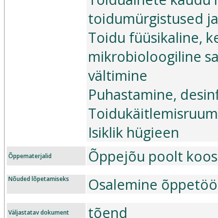
toidumürgistused ja
Toidu füüsikaline, k
mikrobioloogiline sa
vältimine
Puhastamine, desinf
Toidukäitlemisruumi
Isiklik hügieen
Õppejõu poolt koos
Õppematerjalid
Nõuded lõpetamiseks
Osalemine õppetööl
tõend
Väljastatav dokument