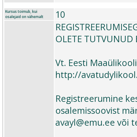
10
Kursus toimub, kui
osalejaid on vähemalt
REGISTREERUMISEG
OLETE TUTVUNUD E
Vt. Eesti Maaülikoo
http://avatudylikoo
Registreerumine kes
osalemissoovist märk
avayl@emu.ee või te