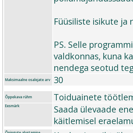
Füüsiliste isikute j
PS. Selle programmi
valdkonnas, kuna ka
nendega seotud teg
30
Maksimaalne osalejate arv
Toiduainete töötle
Õppekava rühm
Eesmärk
Saada ülevaade enes
käitlemisel eraelam
Õpingute alustamise