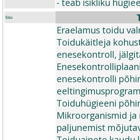
- teab isikliku hügie
Sisu
Eraelamus toidu va
Toidukäitleja kohus
enesekontroll, jälgit
Enesekontrolliplaan
enesekontrolli põh
eeltingimusprogra
Toiduhügieeni põh
Mikroorganismid ja 
paljunemist mõjuta
Toiduainete kaudu l