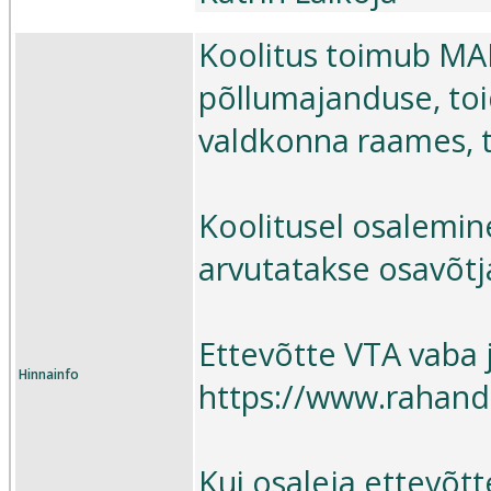
Koolitus toimub MA
põllumajanduse, to
valdkonna raames, t
Koolitusel osalemin
arvutatakse osavõtja
Ettevõtte VTA vaba j
Hinnainfo
https://www.rahandu
Kui osaleja ettevõtte