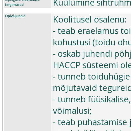
Kuulumine sihtrühm
tingimused
Õpiväljundid
Koolitusel osalenu:
- teab eraelamus to
kohustusi (toidu ohu
- oskab juhendi põh
HACCP süsteemi ole
- tunneb toiduhügie
mõjutavaid tegureid
- tunneb füüsikalise
võimalusi;
- teab puhastamise 