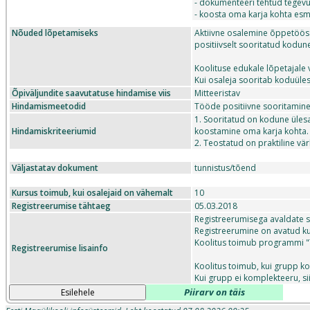
- dokumenteeri tehtud tegev
- koosta oma karja kohta es
Nõuded lõpetamiseks
Aktiivne osalemine õppetöös k
positiivselt sooritatud kodun
Koolituse edukale lõpetajale v
Kui osaleja sooritab koduüles
Õpiväljundite saavutatuse hindamise viis
Mitteeristav
Hindamismeetodid
Tööde positiivne sooritamine 
1. Sooritatud on kodune üle
Hindamiskriteeriumid
koostamine oma karja kohta.
2. Teostatud on praktiline vä
Väljastatav dokument
tunnistus/tõend
Kursus toimub, kui osalejaid on vähemalt
10
Registreerumise tähtaeg
05.03.2018
Registreerumisega avaldate so
Registreerumine on avatud kun
Koolitus toimub programmi "
Registreerumise lisainfo
Koolitus toimub, kui grupp k
Kui grupp ei komplekteeru, si
Piirarv on täis
Esilehele