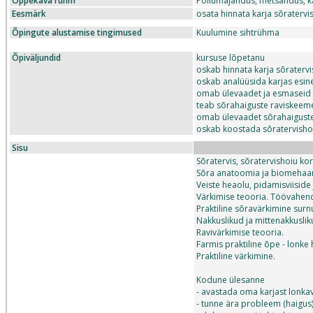
Õppekava rühm
Põllumajandus, metsandus, kal
Eesmärk
osata hinnata karja sõraterv
Õpingute alustamise tingimused
Kuulumine sihtrühma
Õpiväljundid
kursuse lõpetanu
oskab hinnata karja sõratervi
oskab analüüsida karjas esin
omab ülevaadet ja esmaseid o
teab sõrahaiguste raviskeeme
omab ülevaadet sõrahaiguste 
oskab koostada sõratervishoi
Sisu
Sõratervis, sõratervishoiu ko
Sõra anatoomia ja biomehaan
Veiste heaolu, pidamisviiside 
Värkimise teooria. Töövahend
Praktiline sõravärkimine surn
Nakkuslikud ja mittenakkusli
Ravivärkimise teooria.
Farmis praktiline õpe - lonke
Praktiline värkimine.
Kodune ülesanne
- avastada oma karjast lonka
- tunne ära probleem (haigus