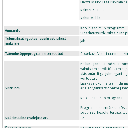
Hertta Maikki Elise Pirkkalain
Kalmer Kalmus
Vahur Mahla
Koolitus toimub programmi
Hinnainfo
"Teadmussiirde pikaajaline 
Tulumaksutagastus füüsilisest isikust
Jah
maksjale
Täiendusõppeprogramm on seotud
õppekava
Veterinaarmeditsii
Põllumajandustoodete tootmi
valmistamise või töötlemisega,
aktsionär, liige, juhtorgani li
või töötaja.
Lisaks valdkonna teenindamis
Sihtrühm
erialaorganisatsioonide juhat
Koolitus toimub programmi 
Programmi eesmärk on tõsta l
söötmise, heaolu, tervise, ta
Maksimaalne osalejate arv
18