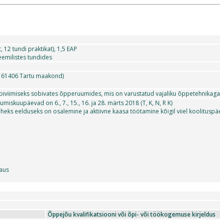
, 12 tundi praktikat), 1,5 EAP
emilistes tundides
a, 61406 Tartu maakond)
iviimiseks sobivates õpperuumides, mis on varustatud vajaliku õppetehnikaga j
miskuupäevad on 6., 7., 15., 16. ja 28. märts 2018 (T, K, N, R K)
eks eelduseks on osalemine ja aktiivne kaasa töötamine kõigil viiel koolituspä
paus
Õppejõu kvalifikatsiooni või õpi- või töökogemuse kirjeldus