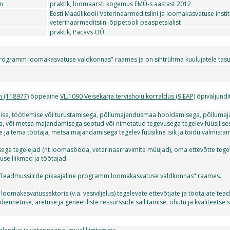
en
praktik, loomaarsti kogemus EMÜ-s aastast 2012
Eesti Maaülikooli Veterinaarmeditsiini ja loomakasvatuse institu
veterinaarmeditsiini õppetooli peaspetsialist
praktik, Pacavs OÜ
programm loomakasvatuse valdkonnas" raames ja on sihtrühma kuulujatele tasu
n (118977)
õppeaine
VL.1090 Veisekarja tervishoiu korraldus (9 EAP)
õpiväljundi
se, töötlemise või turustamisega, põllumajandusmaa hooldamisega, põllumaj
 või metsa majandamisega seotud või nimetatud tegevusega tegelev füüsilisest isi
ige ja tema töötaja, metsa majandamisega tegelev füüsiline isik ja toidu valmistami
ega tegelejad (nt loomasööda, veterinaarravimite müüjad), oma ettevõtte tege
use liikmed ja töötajad.
"Teadmussiirde pikaajaline programm loomakasvatuse valdkonnas" raames.
oomakasvatussektoris (v.a. vesiviljelus) tegelevate ettevõtjate ja töötajate 
udiennetuse, aretuse ja geneetiliste ressursside säilitamise, ohutu ja kvalitee