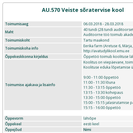
AU.570 Veiste sõratervise kool
Toimumisaeg
06.03.2018 - 28.03.2018
40 tundi (28 tundi auditoorset
Maht
Auditoorne töö toimub akade
Toimumiskoht
Tartu maakond
Eerika farm (Aretuse 6, Märj
Toimumiskoha info
http://avatudylikool.emu.ee
Õppekeskkonna kirjeldus
Õppetöö toimub koolituse läb
Koolitus on viiepäevane, toimu
Koolituse eduka lõpetamise üh
9:00 - 11:00 õppetöö
11:00 - 11:30 lõuna
Toimumise ajakava ja lisainfo
11:30 - 13:15 õppetöö
13:15 - 13:30 kohvipaus
13:30 - 15:00 õppetöö
15:00 - 15:15 jalasirutamise 
15:15 - 16:00 õppetöö
Õppevorm
lähiõpe
Õppekeel
eesti keel
Õppejõud
Nimi