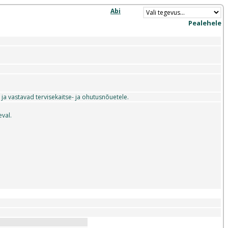
Abi
Pealehele
a vastavad tervisekaitse- ja ohutusnõuetele.
eval.