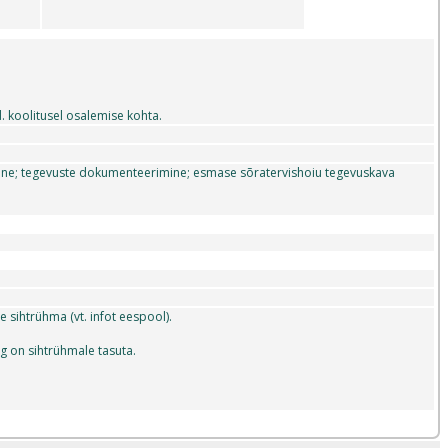
. koolitusel osalemise kohta.
ine; tegevuste dokumenteerimine; esmase sõratervishoiu tegevuskava
 sihtrühma (vt. infot eespool).
 on sihtrühmale tasuta.