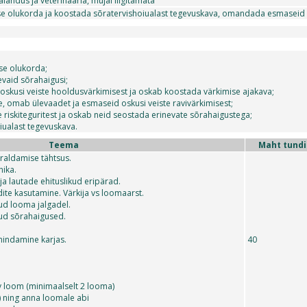
andus ja veterinaaria, mujal liigitamata
ise olukorda ja koostada sõratervishoiualast tegevuskava, omandada esmaseid o
se olukorda;
evaid sõrahaigusi;
skusi veiste hooldusvärkimisest ja oskab koostada värkimise ajakava;
, omab ülevaadet ja esmaseid oskusi veiste ravivärkimisest;
riskiteguritest ja oskab neid seostada erinevate sõrahaigustega;
ualast tegevuskava.
Teema
Maht tund
rraldamise tähtsus.
ika.
ja lautade ehituslikud eripärad.
ite kasutamine. Värkija vs loomaarst.
ud looma jalgadel.
kud sõrahaigused.
 hindamine karjas.
40
v loom (minimaalselt 2 looma)
) ning anna loomale abi