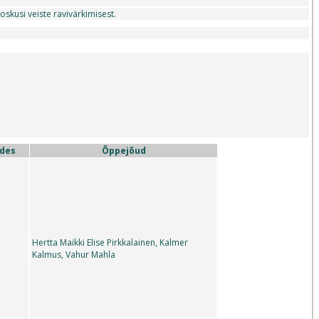
skusi veiste ravivärkimisest.
ides
Õppejõud
Hertta Maikki Elise Pirkkalainen, Kalmer
Kalmus, Vahur Mahla