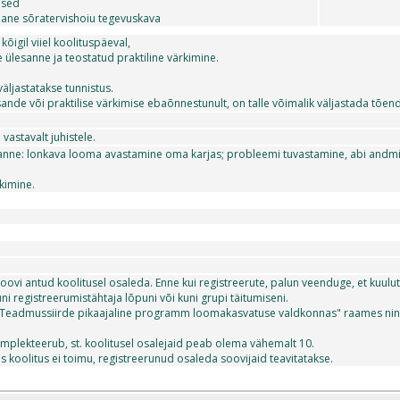
used
mane sõratervishoiu tegevuskava
õigil viiel koolituspäeval,
e ülesanne ja teostatud praktiline värkimine.
äljastatakse tunnistus.
ande või praktilise värkimise ebaõnnestunult, on talle võimalik väljastada tõend
vastavalt juhistele.
sanne: lonkava looma avastamine oma karjas; probleemi tuvastamine, abi andm
rkimine.
ovi antud koolitusel osaleda. Enne kui registreerute, palun veenduge, et kuulute
i registreerumistähtaja lõpuni või kuni grupi täitumiseni.
Teadmussiirde pikaajaline programm loomakasvatuse valdkonnas" raames ning
omplekteerub, st. koolitusel osalejaid peab olema vähemalt 10.
is koolitus ei toimu, registreerunud osaleda soovijaid teavitatakse.