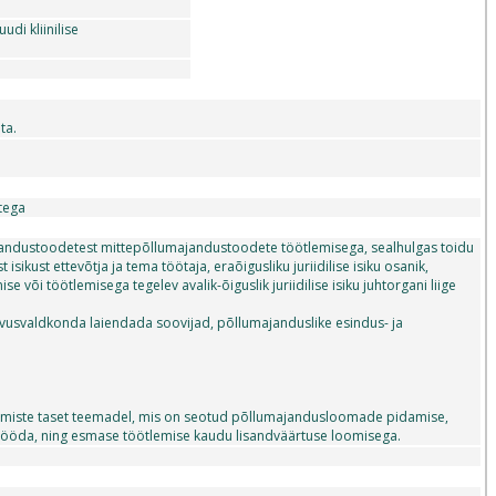
udi kliinilise
ta.
tega
andustoodetest mittepõllumajandustoodete töötlemisega, sealhulgas toidu
kust ettevõtja ja tema töötaja, eraõigusliku juriidilise isiku osanik,
se või töötlemisega tegelev avalik-õiguslik juriidilise isiku juhtorgani liige
vusvaldkonda laiendada soovijad, põllumajanduslike esindus- ja
teadmiste taset teemadel, mis on seotud põllumajandusloomade pidamise,
tse sööda, ning esmase töötlemise kaudu lisandväärtuse loomisega.