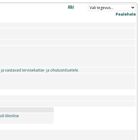
Abi
Pealehele
a vastavad tervisekaitse- ja ohutusnõuetele.
i kliinilise