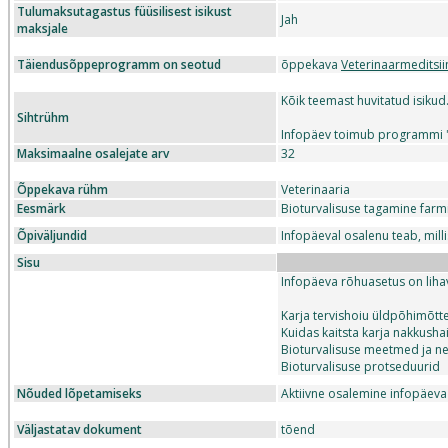
Tulumaksutagastus füüsilisest isikust
Jah
maksjale
Täiendusõppeprogramm on seotud
õppekava
Veterinaarmeditsii
Kõik teemast huvitatud isikud
Sihtrühm
Infopäev toimub programmi "
Maksimaalne osalejate arv
32
Õppekava rühm
Veterinaaria
Eesmärk
Bioturvalisuse tagamine farm
Õpiväljundid
Infopäeval osalenu teab, mill
Sisu
Infopäeva rõhuasetus on lihav
Karja tervishoiu üldpõhimõtt
Kuidas kaitsta karja nakkusha
Bioturvalisuse meetmed ja 
Bioturvalisuse protseduurid
Nõuded lõpetamiseks
Aktiivne osalemine infopäev
Väljastatav dokument
tõend