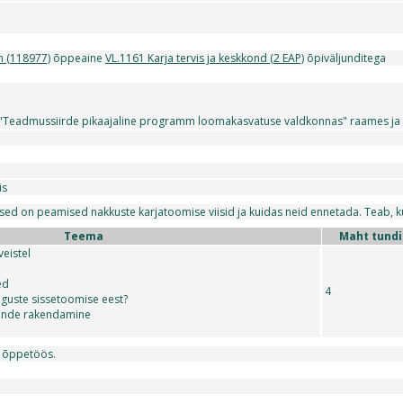
n (118977)
õppeaine
VL.1161 Karja tervis ja keskkond (2 EAP)
õpiväljunditega
.
Teadmussiirde pikaajaline programm loomakasvatuse valdkonnas" raames ja on
is
ised on peamised nakkuste karjatoomise viisid ja kuidas neid ennetada. Teab, ku
Teema
Maht tund
eistel
ed
4
iguste sissetoomise eest?
nende rakendamine
a õppetöös.