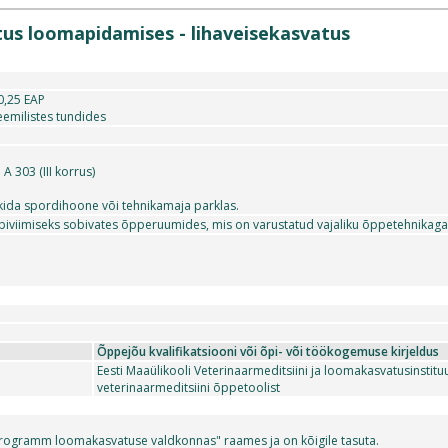
tus loomapidamises - lihaveisekasvatus
 0,25 EAP
emilistes tundides
A 303 (III korrus)
ida spordihoone või tehnikamaja parklas.
iviimiseks sobivates õpperuumides, mis on varustatud vajaliku õppetehnikaga j
Õppejõu kvalifikatsiooni või õpi- või töökogemuse kirjeldus
Eesti Maaülikooli Veterinaarmeditsiini ja loomakasvatusinstituud
veterinaarmeditsiini õppetoolist
programm loomakasvatuse valdkonnas" raames ja on kõigile tasuta.