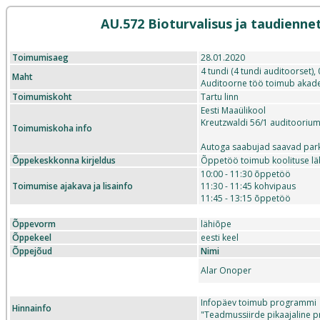
AU.572 Bioturvalisus ja taudienne
Toimumisaeg
28.01.2020
4 tundi (4 tundi auditoorset),
Maht
Auditoorne töö toimub akade
Toimumiskoht
Tartu linn
Eesti Maaülikool
Kreutzwaldi 56/1 auditoorium 
Toimumiskoha info
Autoga saabujad saavad park
Õppekeskkonna kirjeldus
Õppetöö toimub koolituse läb
10:00 - 11:30 õppetöö
Toimumise ajakava ja lisainfo
11:30 - 11:45 kohvipaus
11:45 - 13:15 õppetöö
Õppevorm
lähiõpe
Õppekeel
eesti keel
Õppejõud
Nimi
Alar Onoper
Infopäev toimub programmi
Hinnainfo
"Teadmussiirde pikaajaline 