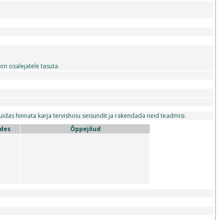
 osalejatele tasuta.
idas hinnata karja tervishoiu seisundit ja rakendada neid teadmisi.
ides
Õppejõud