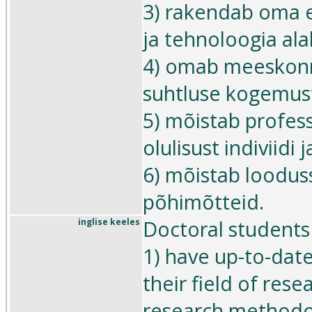
3) rakendab oma e
ja tehnoloogia ala
4) omab meeskonna
suhtluse kogemus
5) mõistab profes
olulisust indiviidi
6) mõistab loodus
põhimõtteid.
Doctoral students 
inglise keeles
1) have up-to-dat
their field of rese
research methodo