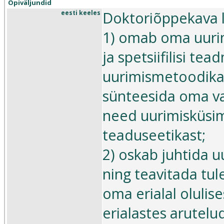
Õpiväljundid
Doktoriõppekava l
eesti keeles
1) omab oma uurim
ja spetsiifilisi te
uurimismetoodikai
sünteesida oma va
need uurimisküsim
teaduseetikast;
2) oskab juhtida u
ning teavitada tul
oma erialal oluli
erialastes arutelu