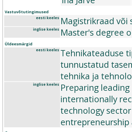
Vastuvõtutingimused
Magistrikraad või s
eesti keeles
Master's degree or
inglise keeles
Üldeesmärgid
Tehnikateaduse tip
eesti keeles
tunnustatud tase
tehnika ja tehnolo
Preparing leading 
inglise keeles
internationally re
technology sector 
entrepreneurship 