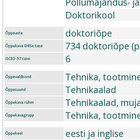
Põllumajandus- ja
Doktorikool
doktoriõpe
Õppeaste
734 doktoriõpe (p
Õppekava EHISe tase
6
ISCED-97 tase
Tehnika, tootmine
Õppevaldkond
Tehnikaalad
Õppesuund
Tehnikaalad, mujal
Õppekava rühm
Tehnika, tootmine
Õppekavagrupp
eesti ja inglise
Õppekeel