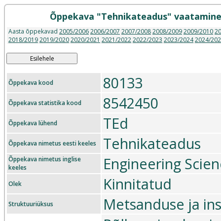
Õppekava "Tehnikateadus" vaatamin
Aasta õppekavad
2005/2006
2006/2007
2007/2008
2008/2009
2009/2010
2
2018/2019
2019/2020
2020/2021
2021/2022
2022/2023
2023/2024
2024/20
Esilehele
80133
Õppekava kood
8542450
Õppekava statistika kood
TEd
Õppekava lühend
Tehnikateadus
Õppekava nimetus eesti keeles
Engineering Scien
Õppekava nimetus inglise
keeles
Kinnitatud
Olek
Metsanduse ja ins
Struktuuriüksus