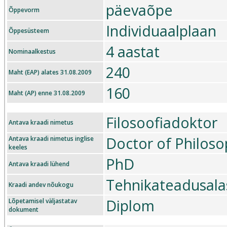
päevaõpe
Õppevorm
Individuaalplaan
Õppesüsteem
4 aastat
Nominaalkestus
240
Maht (EAP) alates 31.08.2009
160
Maht (AP) enne 31.08.2009
Filosoofiadoktor
Antava kraadi nimetus
Doctor of Philos
Antava kraadi nimetus inglise
keeles
PhD
Antava kraadi lühend
Tehnikateadusala
Kraadi andev nõukogu
Diplom
Lõpetamisel väljastatav
dokument