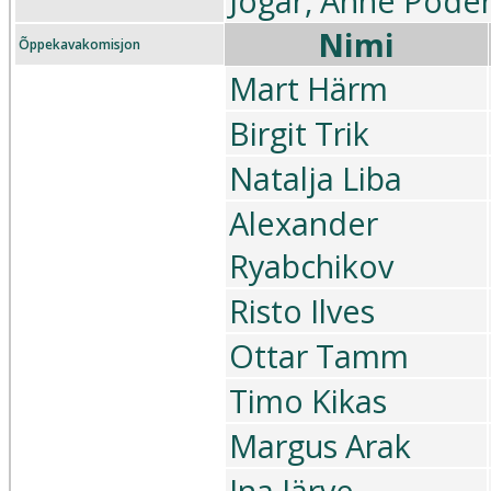
Jõgar, Anne Põder
Nimi
Õppekavakomisjon
Mart Härm
Birgit Trik
Natalja Liba
Alexander
Ryabchikov
Risto Ilves
Ottar Tamm
Timo Kikas
Margus Arak
Ina Järve