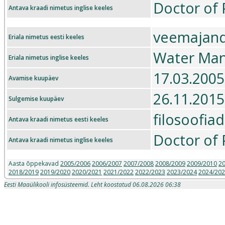
Doctor of 
Antava kraadi nimetus inglise keeles
veemajan
Eriala nimetus eesti keeles
Water Ma
Eriala nimetus inglise keeles
17.03.2005
Avamise kuupäev
26.11.2015
Sulgemise kuupäev
filosoofia
Antava kraadi nimetus eesti keeles
Doctor of 
Antava kraadi nimetus inglise keeles
Aasta õppekavad
2005/2006
2006/2007
2007/2008
2008/2009
2009/2010
2
2018/2019
2019/2020
2020/2021
2021/2022
2022/2023
2023/2024
2024/20
Eesti Maaülikooli infosüsteemid. Leht koostatud 06.08.2026 06:38