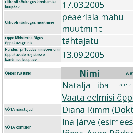
17.03.2005
Ülikooli nõukogus kinnitamise
kuupäev
peaeriala mahu
Ülikooli nõukogus muutmine
muutmine
tähtajatu
Õppe läbiviimise õigus
õppekavagrupis
Haridus- ja Teadusministeeriumi
13.09.2005
õppekavade registrisse
kandmise kuupäev
Nimi
Õppekava juhid
Ala
Natalja Liba
26.09.2
Vaata eelmisi õpp
Diana Rimm (Dokt
VÕTA nõustajad
Ina Järve (esimees
VÕTA komisjon